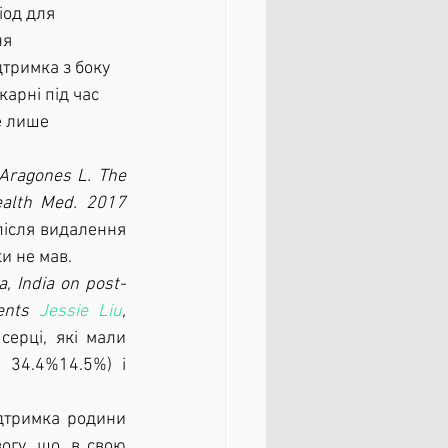
ня 
тримка з боку 
арні під час 
е лише 
ragones L. The 
ealth Med. 2017 
після видалення 
и не мав.
a, India on post-
ents 
Jessie Liu
, 
ерці, які мали 
 34.4%14.5%) і 
гу, що, в свою 