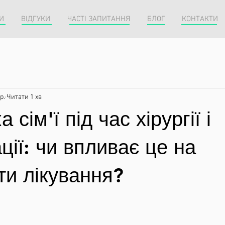
И
ВІДГУКИ
ЧАСТІ ЗАПИТАННЯ
БЛОГ
КОНТАКТИ
р.
Читати 1 хв
 сім'ї під час хірургії і
ації: чи впливає це на
ти лікування?