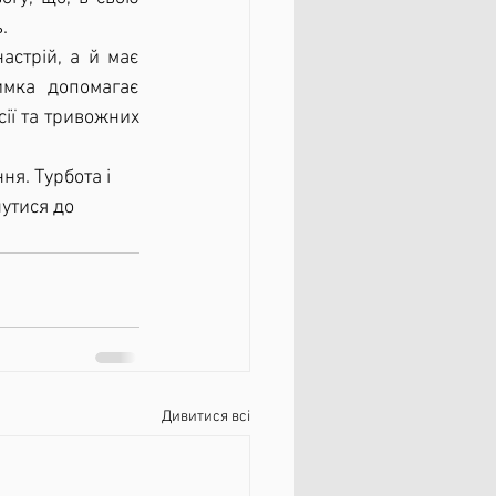
.
мка допомагає 
ії та тривожних 
утися до 
Дивитися всі