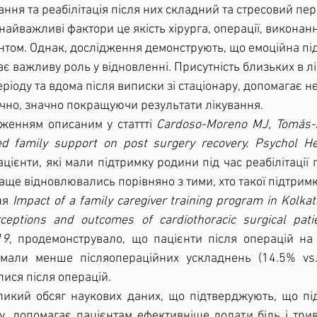
 найважливі фактори це якість хірурга, операції, виконан
нтом. Однак, дослідження демонструють, що емоційна під
ає важливу роль у відновленні. Присутність близьких в лік
ріоду та вдома після виписки зі стаціонару, допомагає н
ично, значно покращуючи результати лікування.
дженням описаним у статтті 
Cardoso-Moreno MJ, Tomás-A
ved family support on post surgery recovery. Psychol H
пацієнти, які мали підтримку родини під час реабілітації 
аще відновлювались порівняно з тими, хто такої підтримк
я 
Impact of a family caregiver training program in Kolkat
rceptions and outcomes of cardiothoracic surgical pati
19,
 продемонструвало, що пацієнти після операцій на с
, мали менше післяопераційних ускладнень (14.5% vs.
ся після операцій.
у, допомагає пацієнтам ефективніше долати біль і триво