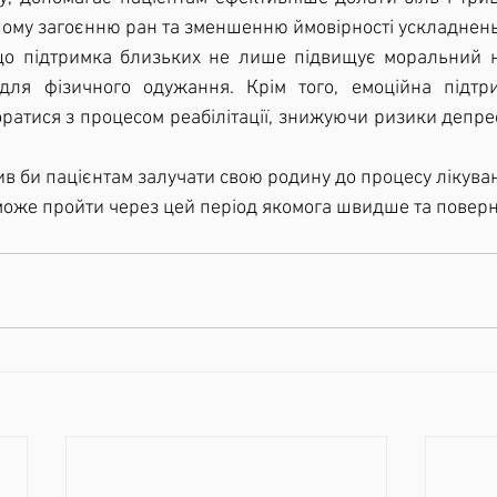
ому загоєнню ран та зменшенню ймовірності ускладнень
ля фізичного одужання. Крім того, емоційна підтри
ратися з процесом реабілітації, знижуючи ризики депрес
оможе пройти через цей період якомога швидше та поверн