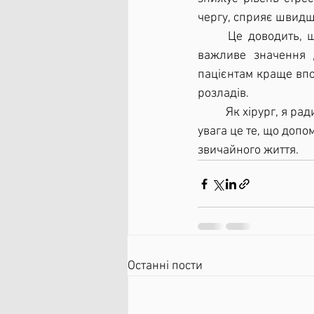
чергу, сприяє швидш
	Це доводить, що підтримка близьких не лише підвищує моральний настрій, а й має 
важливе значення д
пацієнтам краще впо
розладів.
	Як хірург, я радив би пацієнтам залучати свою родину до процесу лікування. Tурбота і 
увага це те, що доп
звичайного життя.
Останні пости