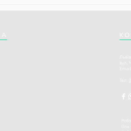
Біль і знеболення після
Мало
операції
трад
СА
КО
Львів
вул. 
Emai
Тел:
0
Робо
Пон 