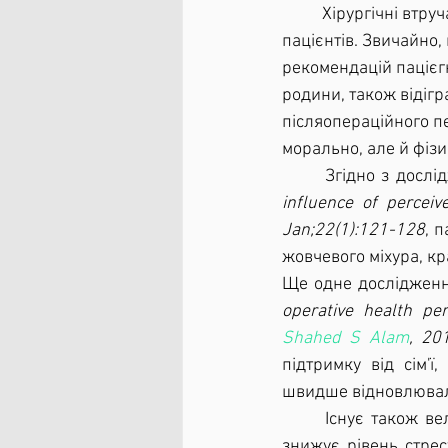
	Хірургічні втручання та реабілітація після них складний та стресовий період для 
пацієнтів. Звичайно,
рекомендацій пацієг
родини, також відігр
післяопераційного пе
морально, але й фіз
	Згідно з дослі
influence of percei
Jan;22(1):121-128
, 
жовчевого міхура, кр
Ще одне дослідженн
operative health pe
Shahed S Alam
, 20
підтримку від сім'ї
швидше відновлювали
	Існує також великий обсяг наукових даних, що підтверджують, що підтримка родини 
знижує рівень стрес