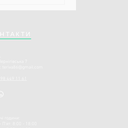
інвазивна хірургія VS
иційна хірургія
НТАКТИ
,
Чернігівська 7
l:
teriva86@gmail.com
98 449 11 61
чі години:
- П'ят: 8:00 - 18:00