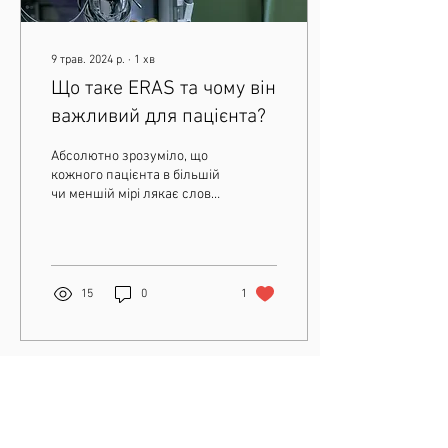
9 трав. 2024 р.
∙
1
хв
Що таке ERAS та чому він
важливий для пацієнта?
Абсолютно зрозуміло, що
кожного пацієнта в більшій
чи меншій мірі лякає слово
''операція'', що інколи буває
серйозним випробуванням
для...
15
0
1
Показати більше