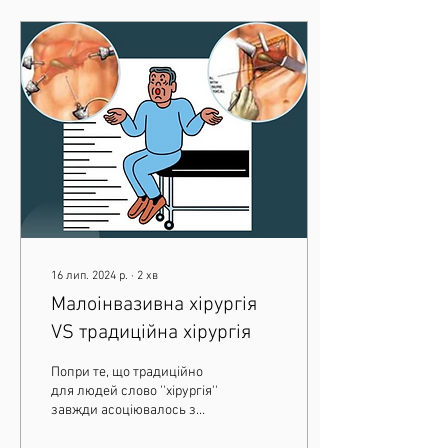
16 лип. 2024 р.
∙
2
хв
Малоінвазивна хірургія
VS традиційна хірургія
Попри те, що традиційно
для людей слово ''хірургія''
завжди асоціювалось з
великими та ''страшними''