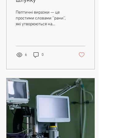
шлунку
Пептичні виразки — це
простими словами ‘’рани’’,
які утворюються на
внутрішній оболонці
шлунку або початкових
відділах дванадцятипалої...
6
0