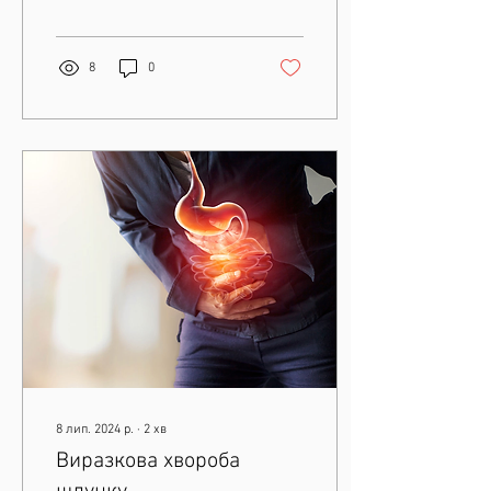
розрізами на шкірі, все
більшої...
8
0
8 лип. 2024 р.
∙
2
хв
Виразкова хвороба